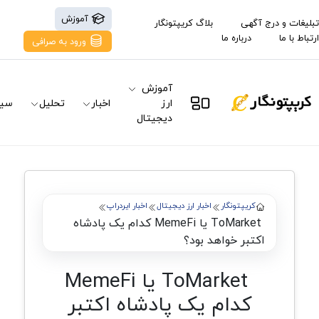
آموزش
تبلیغات و درج آگهی
بلاگ کریپتونگار
ارتباط با ما
درباره ما
ورود به صرافی
آموزش
ارز
اخبار
تحلیل
سیگ
دیجیتال
کریپتونگار
اخبار ارز دیجیتال
اخبار ایردراپ
ToMarket یا MemeFi کدام یک پادشاه
اکتبر خواهد بود؟
ToMarket یا MemeFi
کدام یک پادشاه اکتبر