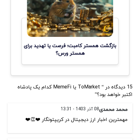
بازگشت همستر کامبت؛ فرصت یا تهدید برای
همستر ورس؟
15 دیدگاه در “ ToMarket یا MemeFi کدام یک پادشاه
اکتبر خواهد بود؟”
محمد محمدی
08 آذر 1403 - 13:31
مهمترین اخبار ارز دیجیتال در کریپتونگار ❤️👏❤️