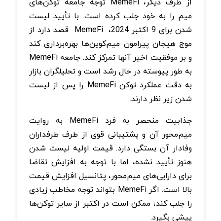
از طرف دیگر، MemeFi توجه جامعه توکن‌های
میم را به خود جلب کرده است. با تأیید لیست
شدن برای 9 اکتبر 2024، MemeFi قصد دارد از
موج هیجان پیرامون میم‌کوین‌ها بهره‌برداری کند
و بر موفقیت اخیر آنها تمرکز کند. جامعه MemeFi
به طور پیوسته در حال رشد است و تحلیلگران بازار
به دقت عملکرد توکن MemeFi را پس از لیست
شدن زیر نظر دارند.
جذابیت منحصر به فرد MemeFi به روایت
میم‌محور آن و پشتیبانی قوی از طرف طرفداران
وفادار آن بستگی دارد. قیمت اولیه لیست شدن
هنوز تأیید نشده، اما با توجه به افزایش تقاضا
برای دارایی‌های میم‌محور، پتانسیل افزایش قیمت
بالا است. اگر MemeFi بتواند توجه مخاطب زیادی
را جلب کند، ممکن است در اکتبر از سایر توکن‌ها
پیشی بگیرد.