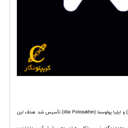
آغاز پروژه نیر پروتکل به سال ۲۰۱۸ بازمی‌گردد که توسط یک تیم توسعه‌دهنده به رهبری الکساندر سکایا (Alexander Skidanov) و ایلیا پولوسما (illia Polosukhin) تأسیس شد. هدف این
راه‌اندازی شد. پس از آن، توسعه‌دهندگان نیر پروتکل، به توسعه‌ بیش‌تر آن پرداختند و