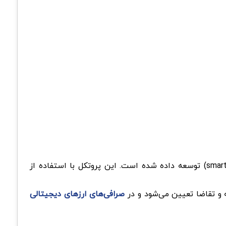
نیر پروتکل پلتفرمی است که با هدف ارائه یک اکوسیستم متمرکز بر برنامه‌ها (DApps) و قراردادهای هوشمند (smart contracts) توسعه داده شده است. این پروتکل با استفاده از
صرافی‌های ارزهای دیجیتالی