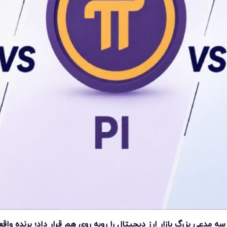
مدعی بزرگ بازار ارز دیجیتال را روبه روی هم قرار داد؛ برنده وا