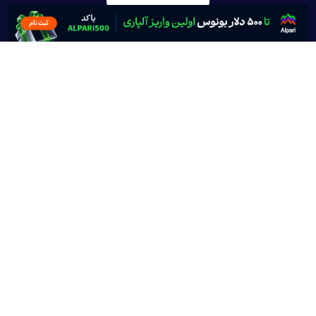
سایت کریپتونگار به عنوان رسانه تخصصی حوزه ارزهای
دیجیتال، فعالیت خود را از تیر ماه ۱۳۹۸ آغاز کرد. تیم
جوان کریپتونگار مسئولیت خود را آشنایی مردم با
جدیدترین اخبار و تحلیل در زمینه ارز دیجیتال، رمز ارز،
بیت کوین و بلاک چین می‌داند.
تماس با ما :
info@cryptonegar.com
تبلیغات در کریپتونگار
لینک های مفید :
آموزش ارز دیجیتال