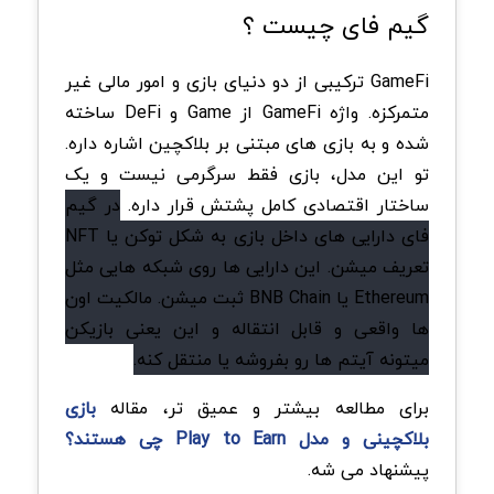
گیم فای چیست ؟
GameFi ترکیبی از دو دنیای بازی و امور مالی غیر
متمرکزه. واژه GameFi از Game و DeFi ساخته
شده و به بازی های مبتنی بر بلاکچین اشاره داره.
تو این مدل، بازی فقط سرگرمی نیست و یک
ساختار اقتصادی کامل پشتش قرار داره.
در گیم
فای دارایی های داخل بازی به شکل توکن یا NFT
تعریف میشن. این دارایی ها روی شبکه هایی مثل
Ethereum یا BNB Chain ثبت میشن. مالکیت اون
ها واقعی و قابل انتقاله و این یعنی بازیکن
میتونه آیتم ها رو بفروشه یا منتقل کنه.
برای مطالعه بیشتر و عمیق تر، مقاله
بازی
بلاکچینی و مدل Play to Earn چی هستند؟
پیشنهاد می شه.