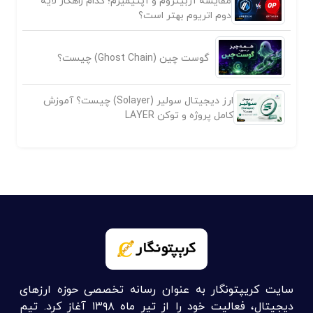
مقایسه آربیتروم و آپتیمیزم؛ کدام راهکار لایه
دوم اتریوم بهتر است؟
گوست چین (Ghost Chain) چیست؟
ارز دیجیتال سولیر (Solayer) چیست؟ آموزش
کامل پروژه و توکن LAYER
سایت کریپتونگار به عنوان رسانه تخصصی حوزه ارزهای
دیجیتال، فعالیت خود را از تیر ماه ۱۳۹۸ آغاز کرد. تیم