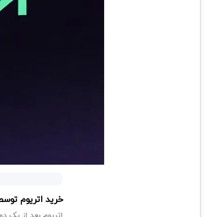
خرید اتریوم توسط BitMine شدت گر
اتریوم بعد از یک دوره