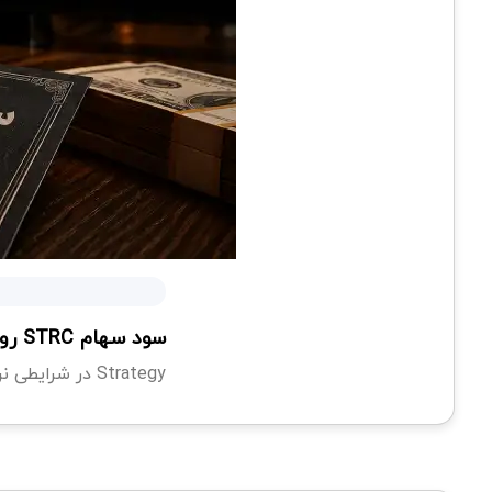
سود سهام STRC روی ۱۲ درصد ثابت ماند؛ تصمیم جدید Strategy
Strategy در شرایطی نرخ سود STRC را ثابت نگه داشته که قیمت این اوراق همچنان با ارزش اسمی خود فاصله...