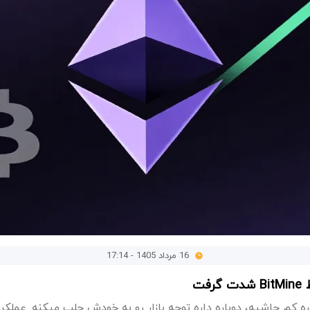
16 مرداد 1405 - 17:14
فت
 کم حاشیه، دوباره داره توجه بازار رو به خودش جلب میکنه. عملکرد بهتر ETH 