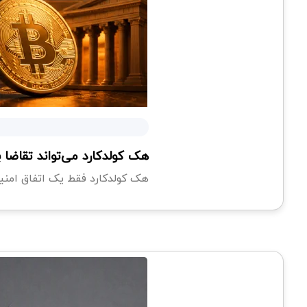
هک کولدکارد می‌تواند تقاضا برای ETF بیت کوین را افز
هک کولدکارد فقط یک اتفاق امنی