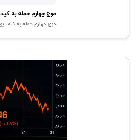
موج چهارم حمله به کیف پول کولدکارد؛ ۳۸۹ 
موج چهارم حمله به کیف پول