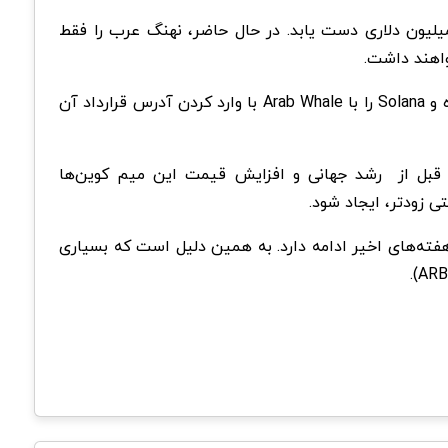
 ارزش بازار چند میلیون دلاری دست یابد. در حال حاضر، نهنگ عرب را فقط
واهند داشت.
در این پلتفرم‌ها، کاربران باید کیف پول Solflare، MetaMask یا Phantom خود را متصل کرده و Solana را با Arab Whale با وارد کردن آدرس قرارداد آن
ر واقع، سرمایه‌گذاران اولیه می‌توانند بازدهی مشابه کسانی داشته باشند که درShiba Inu (SHIB) و Dogecoin (DOGE) قبل از رشد جهانی و افزایش قیمت این میم کوین‌ها
ی زودتر، ایجاد شود.
 سولانا در میان میم کوین‌های بزرگ‌‌تری مانند Shiba Inu (SHIB)، Dogecoin (DOGE) و DogWifHat (WIF) در هفته‌های اخیر ادامه دارد. به همین دلیل است که بسیاری