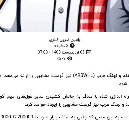
رامین ضربی کناری
2 دقیقه
05 اردیبهشت 1403 - 07:03
8579