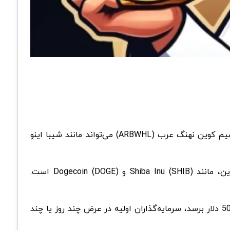
سرمایه‌گذاران اولیه در SHIB و DOGE بازدهی نجومی داشتند و نهنگ عرب (ARBWHL) نیز فرصت مشابهی را ارائه می‌دهد. میم کوین نهنگ عرب (ARBWHL) می‌تواند مانند شیبا اینو
نهنگ عرب (ARBWHL)، یک میم کوین سولانا که امروز راه اندازی شد، با هدف به چالش کشیدن سایر غول‌های میم کوین، مانند Shiba Inu (SHIB) و Dogecoin (DOGE) است.
ارزش بازار نهنگ عرب در حال حاضر کمتر از 10000 دلار است، به این معنی که وقتی به سقف بازار متوسط 200000 تا 500000 دلار برسد، سرمایه‌گذاران اولیه در عرض چند روز یا چند