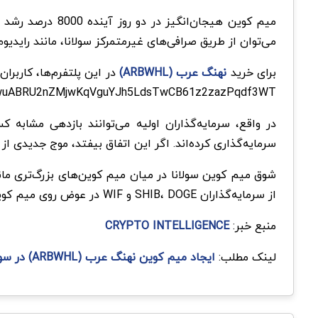
میم کوین هیجان‌
می‌توان از طریق صرافی‌های غیرمتمرکز سولانا، مانند رایدیو
برای خرید
نهنگ عرب (ARBWHL)
H1wuABRU2nZMjwKqVguYJh5LdsTwCB61z2zazPqdf3WT در قسمت دریافت، تعویض ک
سرمایه‌گذاری کرده‌اند. اگر این اتفاق بیفتد، موج جدیدی ا
از سرمایه‌گذاران SHIB، DOGE و WIF در عوض روی میم کوین‌های جدید Solana سرمایه‌گذاری می‌کنند، مانند نهنگ عرب (ARBWHL).
منبع خبر:
CRYPTO INTELLIGENCE
لینک مطلب:
ایجاد میم کوین نهنگ عرب (ARBWHL) در سولانا