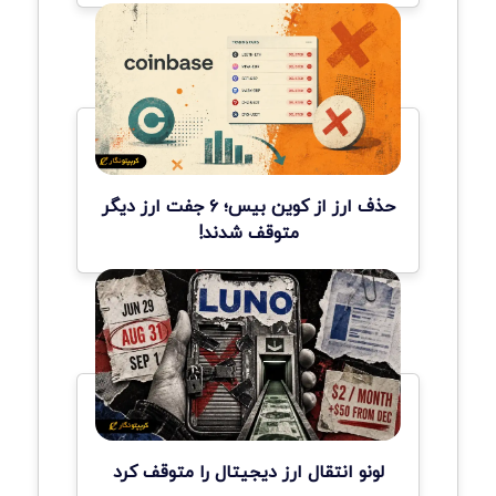
حذف ارز از کوین بیس؛ ۶ جفت ارز دیگر
متوقف شدند!
لونو انتقال ارز دیجیتال را متوقف کرد