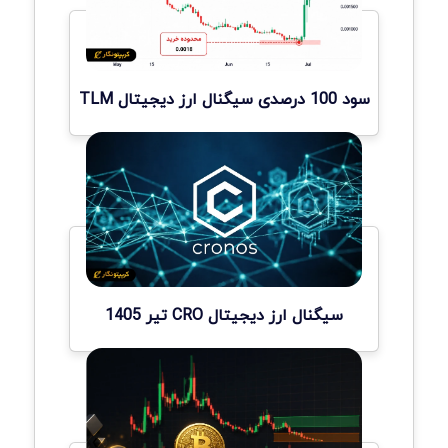
سود 100 درصدی سیگنال ارز دیجیتال TLM
سیگنال ارز دیجیتال CRO تیر 1405