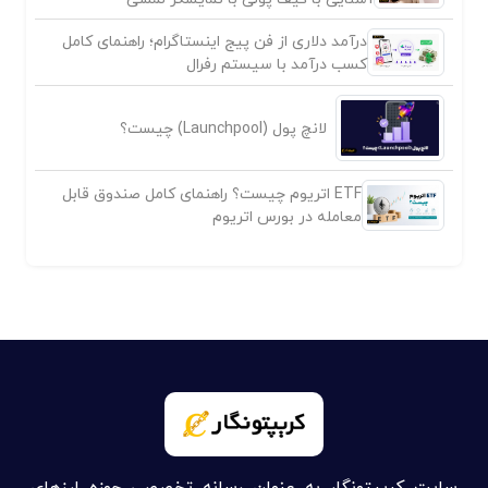
درآمد دلاری از فن پیج اینستاگرام؛ راهنمای کامل
کسب درآمد با سیستم رفرال
لانچ پول (Launchpool) چیست؟
ETF اتریوم چیست؟ راهنمای کامل صندوق قابل
معامله در بورس اتریوم
سایت کریپتونگار به عنوان رسانه تخصصی حوزه ارزهای