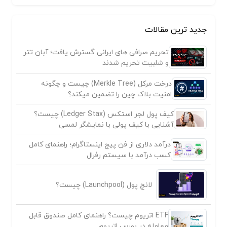
جدید ترین مقالات
تحریم صرافی های ایرانی گسترش یافت؛ آبان تتر
و شلبیت تحریم شدند
درخت مرکل (Merkle Tree) چیست و چگونه
امنیت بلاک چین را تضمین میکند؟
کیف پول لجر استکس (Ledger Stax) چیست؟
آشنایی با کیف پولی با نمایشگر لمسی
درآمد دلاری از فن پیج اینستاگرام؛ راهنمای کامل
کسب درآمد با سیستم رفرال
لانچ پول (Launchpool) چیست؟
ETF اتریوم چیست؟ راهنمای کامل صندوق قابل
معامله در بورس اتریوم