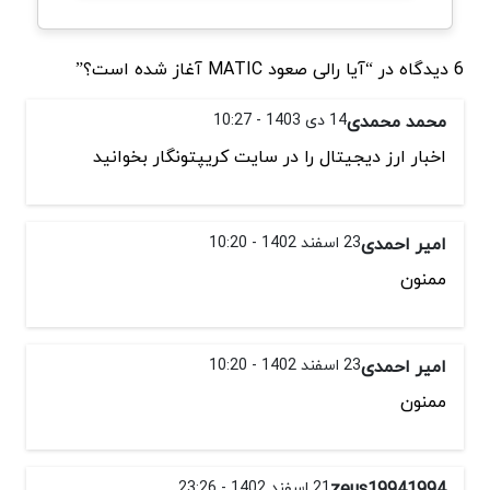
6 دیدگاه در “آیا رالی صعود MATIC آغاز شده است؟”
محمد محمدی
14 دی 1403 - 10:27
اخبار ارز دیجیتال را در سایت کریپتونگار بخوانید
امیر احمدی
23 اسفند 1402 - 10:20
ممنون
امیر احمدی
23 اسفند 1402 - 10:20
ممنون
zeus19941994
21 اسفند 1402 - 23:26