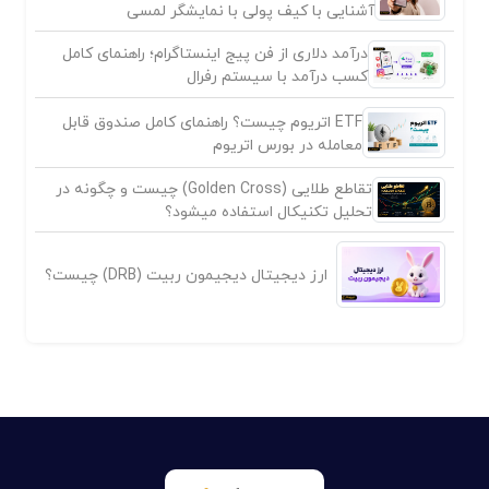
آشنایی با کیف پولی با نمایشگر لمسی
درآمد دلاری از فن پیج اینستاگرام؛ راهنمای کامل
کسب درآمد با سیستم رفرال
ETF اتریوم چیست؟ راهنمای کامل صندوق قابل
معامله در بورس اتریوم
تقاطع طلایی (Golden Cross) چیست و چگونه در
تحلیل تکنیکال استفاده میشود؟
ارز دیجیتال دیجیمون ربیت (DRB) چیست؟