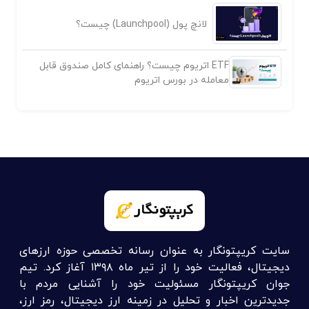
لانچ پول (Launchpool) چیست؟
ETF اتریوم چیست؟ راهنمای کامل صندوق قابل
معامله در بورس اتریوم
سایت کریپتونگار به عنوان رسانه تخصصی حوزه ارزهای
دیجیتال، فعالیت خود را از تیر ماه ۱۳۹۸ آغاز کرد. تیم
جوان کریپتونگار مسئولیت خود را آشنایی مردم با
جدیدترین اخبار و تحلیل در زمینه ارز دیجیتال، رمز ارز،