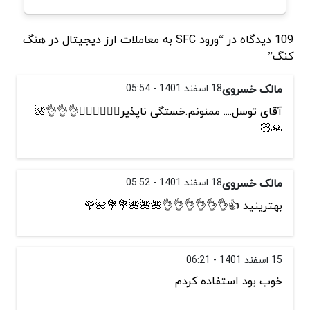
109 دیدگاه در “ورود SFC به معاملات ارز دیجیتال در هنگ
کنگ”
مالک خسروی
18 اسفند 1401 - 05:54
آقای توسل.... ممنونم.خستگی ناپذیر✌🏻✌🏻✌🏻👌👌👌🌺
🙏🏻
مالک خسروی
18 اسفند 1401 - 05:52
بهترینید 👍👌👌👌👌👌👌🌺🌺🌺💐💐🌺🌹
15 اسفند 1401 - 06:21
خوب بود استفاده کردم