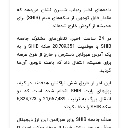
داده‌های اخیر ردیاب شیبرن نشان می‌‌دهد که
مقدار قابل توجهی از سکه‌های میم (SHIB) برای
همیشه از گردش خارج شده‌اند.
در 24 ساعت اخیر، تلاش‌های مشترک جامعه
SHIB با موفقیت 28,709,351 سکه SHIB را به
یک آدرس غیر‌قابل دسترس و خارج از طرح عرضه
برای همیشه انتقال داد که باعث نابودی آن‌ها
گردید.
این امر از طریق شش تراکنش هدفمند در کیف
پول‌های رایت SHIB انجام شد‌ه است که دو
انتقال بزرگ به ترتیب 21,657,489 و 6,824,773
سکه SHIB را حذف کردند.
هدف جامعه SHIB برای سوزاندن این ارز دیجیتال
حذف هر چه بیشتر شیبا از چرخه ممکن است تا