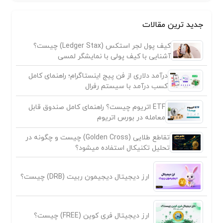
جدید ترین مقالات
کیف پول لجر استکس (Ledger Stax) چیست؟
آشنایی با کیف پولی با نمایشگر لمسی
درآمد دلاری از فن پیج اینستاگرام؛ راهنمای کامل
کسب درآمد با سیستم رفرال
ETF اتریوم چیست؟ راهنمای کامل صندوق قابل
معامله در بورس اتریوم
تقاطع طلایی (Golden Cross) چیست و چگونه در
تحلیل تکنیکال استفاده میشود؟
ارز دیجیتال دیجیمون ربیت (DRB) چیست؟
ارز دیجیتال فری کوین (FREE) چیست؟