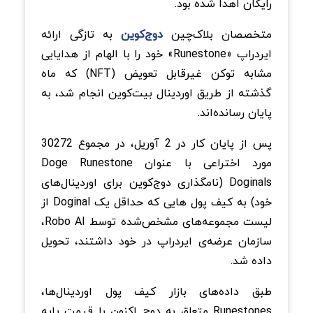
رایگان اهدا شده بود.
متخصصان بلاک‌چین
دوج‌کوین
به تازگی ارائه
ایردراپ «Runestone» خود را با الهام از هدایایی
مشابه توکن غیرقابل تعویض (NFT) که ماه
گذشته از طریق اوردینال بیت‌کوین انجام شد، به
پایان رسانده‌اند.
پس از پایان کار در 2 آوریل، در مجموع 30272
مورد اختراعی با عنوان Doge Runestone
Doginals (نامگذاری دوج‌کوین برای اوردینال‌های
خود) به کیف پول هایی که حداقل یک Doginal از
لیست مجموعه‌های مشخص‌شده توسط Robo AI،
سازمان عرضه‌ی ایردراپ در خود داشتند، تحویل
داده شد.
طبق داده‌های بازار کیف پول اوردینال‌ها،
Runestones متعلق به دوج اکنون با قیمت پایه