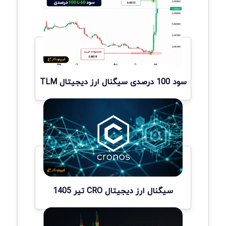
سود 100 درصدی سیگنال ارز دیجیتال TLM
سیگنال ارز دیجیتال CRO تیر 1405