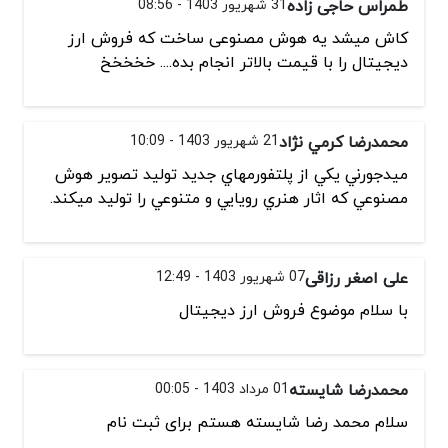
طمراس حاجی زاده
31 شهریور 1403 - 08:56
کاش میشد یه هوش مصنوعی ساخت که فروش ارز
دیجیتال را با قیمت بالاتر انجام بده.... خخخخخ
محمدرضا كرمي نژاد
21 شهریور 1403 - 10:09
ميدجورني يكي از پلتفورمهاي جديد توليد تصوير هوش
مصنوعي كه اثار هنري رويايي و متنوعي را توليد ميكند.
علی اصغر رزاقی
07 شهریور 1403 - 12:49
با سلام موضوع فروش ارز دیجیتال
محمدرضا شایسته
01 مرداد 1403 - 00:05
سلام محمد رضا شایسته هستم برای ثبت نام