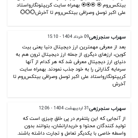
بیتکس‌روم 🏵️ 🏵️🏵️🏵️ بهمراه سایت کریپتونگار‌و‌استاد
علی اکبر توسل وصرافی بیتکس‌روم تا آخرش💮💮💮
سهراب سنجرزهی
09 خرداد 1404 - 15:10
بعد از معرفی مهمترین ارز دیجیتال دنیا یعنی بیت
کوین، ارزهای دیگری از جمله ارز دیجیتال ترون هم به
دنیای ارز دیجیتال معرفی شد که هر کدام از آنها
سرمایه گذارانی را به خود جذب نمودند. بهمراه سایت
کریپتونگار‌و‌استاد علی اکبر توسل وصرافی بیتکس‌روم تا
آخرش
سهراب سنجرزهی
31 اردیبهشت 1404 - 12:06
از آنجایی که این پلتفرم در پی خلق چیزی است که
تولید کنندگان محتوا و خریدارانشان، بتوانند بدون
واسطه خاصی با یکدیگر تعامل و تجارت داشته باشند.