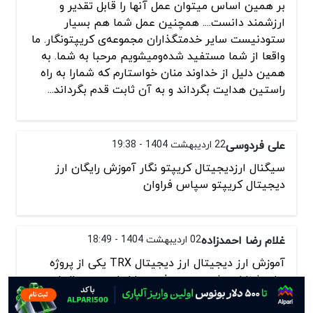
بر همین اساس میتوان عمل آنها را قابل تقدیر و
ارزشمند دانست.... همچنین عمل شما هم بسیار
ستودنیست سایر خدمتگذاران مجموعه‌ی کریپتونگار. ما
واقعا از شما مستفید شده‌ومیشویم مرحبا به شما. به
همین دلیل از خداوند منان خواستارم که شمارا به راه
راستین هدایت بگرداند و به آن ثابت قدم بگرداند...
علی فردوسی
22 اردیبهشت 1404 - 19:38
سیگنال ارزدیجیتال کریپتو نگار آموزش رایگان ارز
دیجیتال کریپتو سپاس فراوان
غلام رضا احمدزاده
02 اردیبهشت 1404 - 18:49
آموزش ارز دیجیتال ارز دیجیتال TRX یکی از پروژه
های شناخته شده و معروف در بازار ارز دیجیتال است
که علاقه مندان به بازار ارز دیجیتال که خودم هم شامل