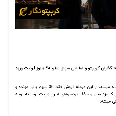
میتونه باشه برای سرمایه گذاران کریپتو و اما این سوال مطرحه؟ هنوز فرصت ورود
، بازار هنوز برای خیلی ها تو حالت تماشا مونده، ولی سهام بیتکس روم داره یکی یکی فروخته میشه، از این مرحله فروش فقط 30 سهم باقی مونده و
 مثل کارمزد صفر و حذف دردسرهای احراز هویت تونسته توجه
نی میشه.