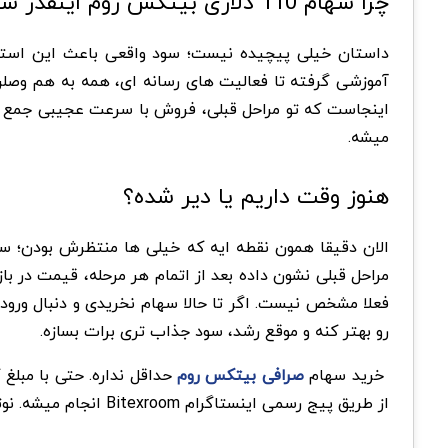
چرا سهام 110 دلاری بیتکس روم اینقدر سریع به فروش میرسد؟
داستان خیلی پیچیده نیست؛ سود واقعی باعث این استقب
آموزشی گرفته تا فعالیت های رسانه ای، همه به هم وصل
میشه.
هنوز وقت داریم یا دیر شده؟
مراحل قبلی نشون داده بعد از اتمام هر مرحله، قیمت در ب
فعلا مشخص نیست. اگر تا حالا سهام نخریدی و دنبال ور
رو بهتر کنه و موقع رشد، سود جذاب تری برات بسازه.
خرید سهام
صرافی بیتکس روم
حداقل نداره. حتی با مبلغ
از طریق پیج رسمی اینستاگرام Bitexroom انجام میشه. نوتیفیکیشن‌ها را روشن کن چون این ۳۰ سهم ممکن است در عرض چند دقیقه ناپدید بشه.