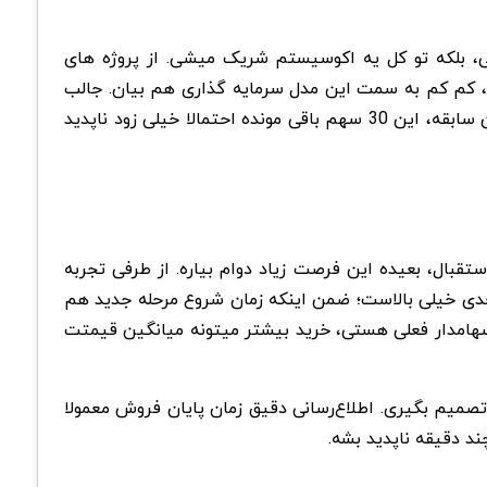
، بلکه تو کل یه اکوسیستم شریک میشی. از پروژه های
م کم به سمت این مدل سرمایه گذاری هم بیان. جالب
اینجاست که تو مراحل قبلی، فروش با سرعت عجیبی جمع شد؛ بعضی مرحله ها حتی چند دقیقه ای تموم شدن. حالا هم با این سابقه، این 30 سهم باقی مونده احتمالا خیلی زود ناپدید
 دسترسه، اما با این حجم از استقبال، بعیده این فرصت زیاد دوام بیاره. از طرفی تجربه
 بعدی خیلی بالاست؛ ضمن اینکه زمان شروع مرحله جدید هم
هامدار فعلی هستی، خرید بیشتر میتونه میانگین قیمتت
صمیم بگیری. اطلاع‌رسانی دقیق زمان پایان فروش معمولا