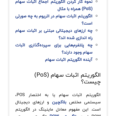
نحوه کار کردن الگوریتم اجماع اثبات سهام
(PoS) همراه با مثال
الگوریتم اثبات سهام در اتریوم به چه صورتی
است؟
چه ارزهای دیجیتالی مبتنی بر اثبات سهام
راه اندازی شده اند؟
چه پلتفرم‌هایی برای سپرده‌گذاری اثبات
سهام وجود دارند؟
آینده الگوریتم اثبات سهام
الگوریتم اثبات سهام (PoS)
چیست؟
الگوریتم اثبات سهام یا به اختصار POS،
سیستمی مختص
بلاکچین
و ارزهای دیجیتال
است. این مفهوم معادل ماینینگ در الگوریتم