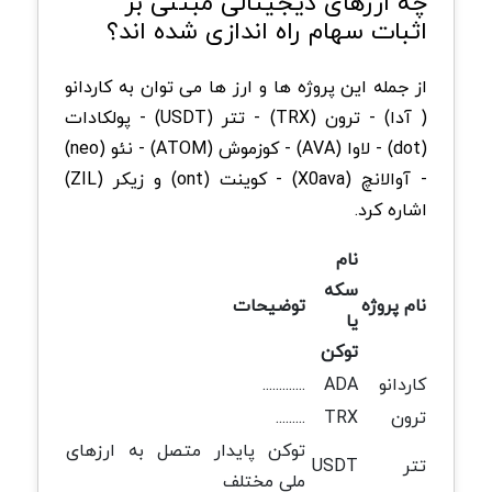
چه ارزهای دیجیتالی مبتنی بر
اثبات سهام راه اندازی شده اند؟
از جمله این پروژه ها و ارز ها می توان به کاردانو
( آدا) - ترون (TRX) - تتر (USDT) - پولکادات
(dot) - لاوا (AVA) - کوزموش (ATOM) - نئو (neo)
- آوالانچ (X0ava) - کوینت (ont) و زیکر (ZIL)
اشاره کرد.
نام
سکه
نام پروژه
توضیحات
یا
توکن
کاردانو
ADA
.............
ترون
TRX
.........
توکن پایدار متصل به ارزهای
تتر
USDT
ملی مختلف