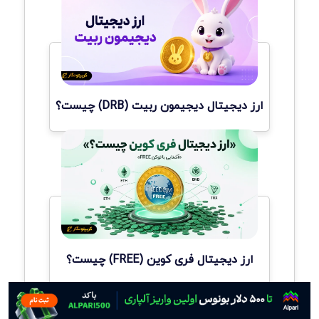
ارز دیجیتال دیجیمون ربیت (DRB) چیست؟
ارز دیجیتال فری کوین (FREE) چیست؟