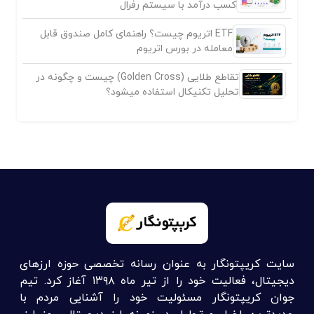
کسب درآمد با سیستم رفرال
ETF اتریوم چیست؟ راهنمای کامل صندوق قابل
معامله در بورس اتریوم
تقاطع طلایی (Golden Cross) چیست و چگونه در
تحلیل تکنیکال استفاده میشود؟
سایت کریپتونگار به عنوان رسانه تخصصی حوزه ارزهای
دیجیتال، فعالیت خود را از تیر ماه ۱۳۹۸ آغاز کرد. تیم
جوان کریپتونگار مسئولیت خود را آشنایی مردم با
جدیدترین اخبار و تحلیل در زمینه ارز دیجیتال، رمز ارز،