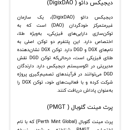
دیجیکس دائو ( DigixDAO)
دیجیکس دائو (DigixDAO)، یک سازمان
غیرمتمرکز خودگردان (DAO) است که به
توکن‌سازی دارایی‌های فیزیکی، به‌ویژه طلا،
اختصاص دارد. این پلتفرم دو توکن اصلی به
نام‌های DGX و DGD دارد. توکن DGX نشان‌دهنده
طلای فیزیکی است، درحالی‌که توکن DGD نقش
مدیریتی در اکوسیستم دیجیکس دارد. دارندگان
DGD می‌توانند در فرآیندهای تصمیم‌گیری پروژه
شرکت کرده و با فعالیت‌های خود، توکن DGX را
به‌عنوان پاداش دریافت کنند.
پرث مینت گلوبال ( PMGT)
پرث مینت گلوبال (Perth Mint Global) که با نام
اختصاری PMGT شناخته می‌شود، نسخه