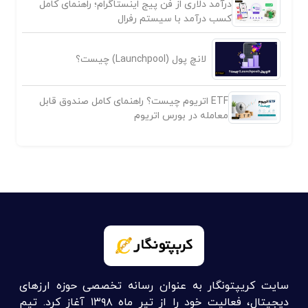
درآمد دلاری از فن پیج اینستاگرام؛ راهنمای کامل
کسب درآمد با سیستم رفرال
لانچ پول (Launchpool) چیست؟
ETF اتریوم چیست؟ راهنمای کامل صندوق قابل
معامله در بورس اتریوم
سایت کریپتونگار به عنوان رسانه تخصصی حوزه ارزهای
دیجیتال، فعالیت خود را از تیر ماه ۱۳۹۸ آغاز کرد. تیم