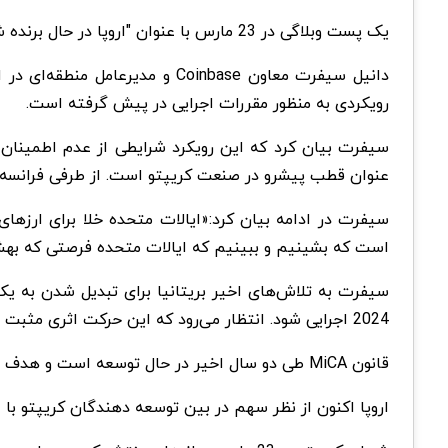
یک پست وبلاگی در 23 مارس با عنوان "اروپا در حال برنده شدن است"، منتشر شد.
دانیل سیفرت معاون Coinbase و 
رویکردی به منظور مقررات اجرایی در پیش گرفته است.
سیفرت بیان کرد که این رویکرد شرایطی از عدم اطمینان 
عنوان قطب پیشرو در صنعت کریپتو است. از طرفی فرانسه، ب
سیفرت در ادامه بیان کرد:«ایالات متحده خلا برای ارز
است که بشینیم و ببینیم که ایالات متحده فرصتی که بهش
2024 اجرایی شود. انتظار می‌رود که این حرکت اثری مثبت برای اکوسیستم ارزهای دیجیتال اروپا داشته باشد.
قانون MiCA طی دو سال اخیر در حال توسعه است و هدف آن "ایجاد مجموعه قوانین هماهنگ برای دارایی‌های رمزنگاری است."
اروپا اکنون از نظر سهم در بین توسعه دهندگان کریپتو با ایالات متحده برابری می‌کند. (هرکدام 