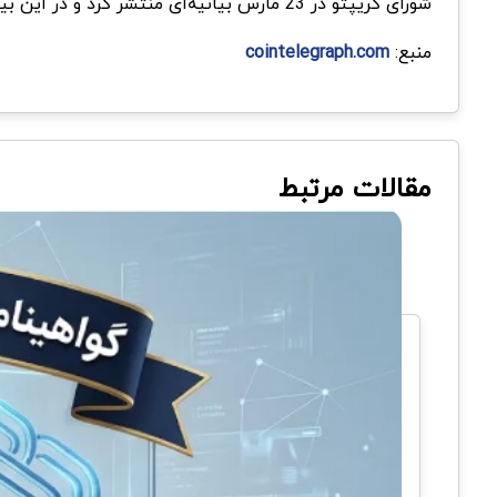
شورای کریپتو در 23 مارس بیانیه‌ای منتشر کرد و در این بیانیه اظهار داشت که "کریپتو جهانی است که هیچکس در آن منتظر فرود هواپیما توسط ایالات متحده نیست."
منبع:
cointelegraph.com
مقالات مرتبط