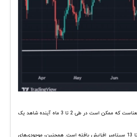
است. این بدان معناست که ممکن است در طی 2 تا 3 ماه آینده شاهد یک
در حال خرید FLOKI هستند. طبق داده‌های درون‌زنجیره‌ای، موجودی نهنگ‌ها از 7.32 تریلیون به 7.51 تریلیون FLOKI تا 13 سپتامبر افزایش یافته است. همچنین، موجودی‌های