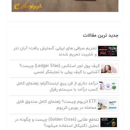
جدید ترین مقالات
تحریم صرافی های ایرانی گسترش یافت؛ آبان تتر
و شلبیت تحریم شدند
کیف پول لجر استکس (Ledger Stax) چیست؟
آشنایی با کیف پولی با نمایشگر لمسی
درآمد دلاری از فن پیج اینستاگرام؛ راهنمای کامل
کسب درآمد با سیستم رفرال
ETF اتریوم چیست؟ راهنمای کامل صندوق قابل
معامله در بورس اتریوم
تقاطع طلایی (Golden Cross) چیست و چگونه در
تحلیل تکنیکال استفاده میشود؟