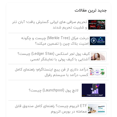
جدید ترین مقالات
تحریم صرافی های ایرانی گسترش یافت؛ آبان تتر
و شلبیت تحریم شدند
درخت مرکل (Merkle Tree) چیست و چگونه
امنیت بلاک چین را تضمین میکند؟
کیف پول لجر استکس (Ledger Stax) چیست؟
آشنایی با کیف پولی با نمایشگر لمسی
درآمد دلاری از فن پیج اینستاگرام؛ راهنمای کامل
کسب درآمد با سیستم رفرال
لانچ پول (Launchpool) چیست؟
ETF اتریوم چیست؟ راهنمای کامل صندوق قابل
معامله در بورس اتریوم