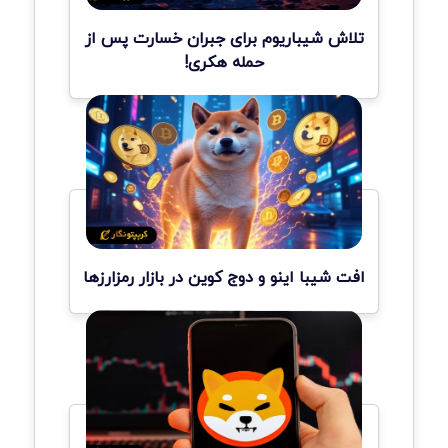
تلاش شیباریوم برای جبران خسارت پس از
حمله هکری!
افت شیبا اینو و دوج کوین در بازار رمزارزها