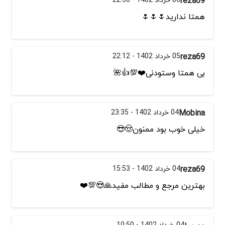
reza69
همتا ندارید🌷🌷🌷
reza69
05 خرداد 1402 - 22:12
بی همتا وستودنی❤️💯👍🌺
Mobina
04 خرداد 1402 - 23:35
خیلی خوب بود ممنون🤠😎
reza69
04 خرداد 1402 - 15:53
بهترین مرجع و مطالب مفید🙏😍💯❤️
04 خرداد 1402 - 10:50