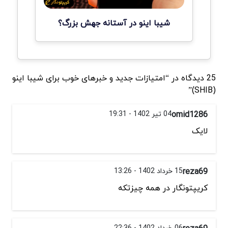
شیبا اینو در آستانه جهش بزرگ؟
25 دیدگاه در “امتیازات جدید و خبرهای خوب برای شیبا اینو
(SHIB)”
omid1286
04 تیر 1402 - 19:31
لایک
reza69
15 خرداد 1402 - 13:26
کریپتونگار در همه چیزتکه
06 خرداد 1402 - 22:36