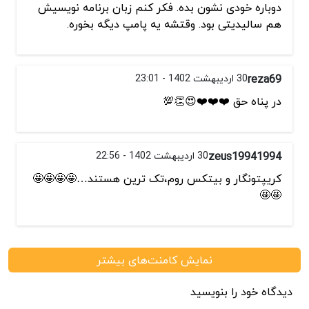
دوباره خودی نشون بده. فکر کنم زبان برنامه نویسیش
هم سالیدیتی بود. وقتشه یه پامپ دیگه بخوره.
reza69
30 اردیبهشت 1402 - 23:01
در پناه حق ❤️❤️❤️😍👏💯
zeus19941994
30 اردیبهشت 1402 - 22:56
کریپتونگار و بیتکس روم،تک ترین هستند…🤩🤩🤩🤩
🤩🤩
نمایش کامنت‌های بیشتر
دیدگاه خود را بنویسید