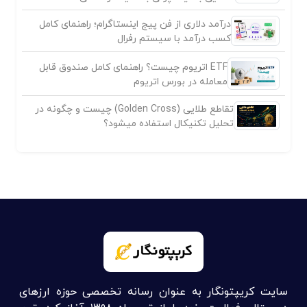
درآمد دلاری از فن پیج اینستاگرام؛ راهنمای کامل
کسب درآمد با سیستم رفرال
ETF اتریوم چیست؟ راهنمای کامل صندوق قابل
معامله در بورس اتریوم
تقاطع طلایی (Golden Cross) چیست و چگونه در
تحلیل تکنیکال استفاده میشود؟
سایت کریپتونگار به عنوان رسانه تخصصی حوزه ارزهای