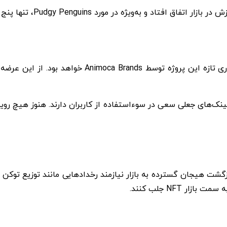
ژه در مورد Pudgy Penguins، تنها پنج معامله مهم باعث افزایش قیمت کف شدند.
ائه لینک‌های جعلی سعی در سوءاستفاده از کاربران دارند. هنوز هیچ رو
ر NFT جلب کنند.