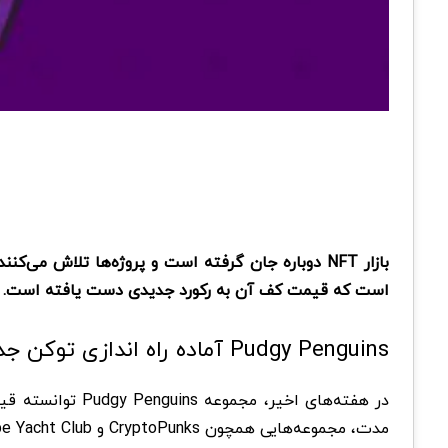
است که قیمت کف آن به رکورد جدیدی دست یافته است.
Pudgy Penguins آماده راه اندازی توکن جدید در دسامبر
مدت، مجموعه‌هایی همچون CryptoPunks و Bored Ape Yacht Club نیز شاهد افزایش قیمت بودند.