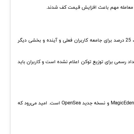
توکن PENGU با عرضه 88 میلیاردی، بخشی از سرمایه گذاری تازه این پروژه توسط Animoca Brands خواهد بود. از این عرضه، 25 درصد برای جامعه کاربران فعلی و آینده و بخشی دیگر
یداد رسمی برای توزیع توکن اعلام نشده است و کاربران باید
اگرچه مجموعه‌های برتر هنوز ارزش خود را حفظ کرده‌اند، بازگشت هیجان گسترده به بازار نیازمند رخدادهایی مانند توزیع توکن MagicEden و نسخه جدید OpenSea است. امید می‌رود که