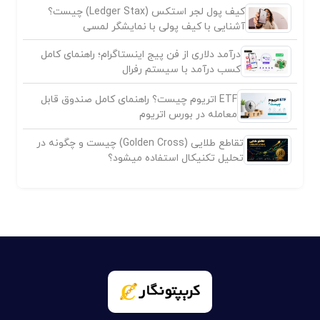
کیف پول لجر استکس (Ledger Stax) چیست؟
آشنایی با کیف پولی با نمایشگر لمسی
درآمد دلاری از فن پیج اینستاگرام؛ راهنمای کامل
کسب درآمد با سیستم رفرال
ETF اتریوم چیست؟ راهنمای کامل صندوق قابل
معامله در بورس اتریوم
تقاطع طلایی (Golden Cross) چیست و چگونه در
تحلیل تکنیکال استفاده میشود؟