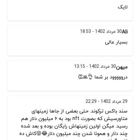
لایک
Ali
30 مرداد 1402 - 18:53
بسیار عالی
میهن
30 مرداد 1402 - 13:15
درووووود بر شما 👌🙏👏
29 مرداد 1402 - 22:29
سند باکس ترکوند. حتی بعضی از جاها زمینهای
متاورسیش که بصورت nft بود به ۶ میلیون دلار هم
رسید. میگن اولین زمینهاش رایگان بوده و بعد شده
چند دلار و همونا شدن چند میلیون دلار😂😝کاش ده