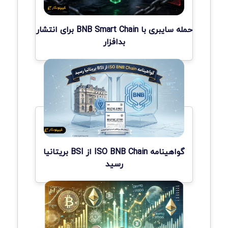
حمله سایبری با BNB Smart Chain برای انتشار
بدافزار
گواهینامه ISO BNB Chain از BSI بریتانیا
رسید