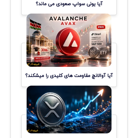
آیا یونی سواپ صعودی می ماند؟
آیا آوالانچ مقاومت های کلیدی را میشکند؟