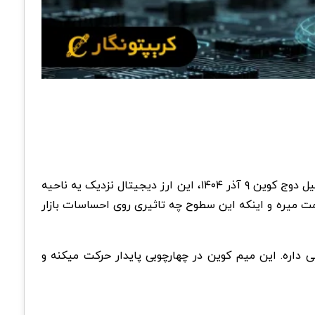
، دوج کوین دوباره نشون میده که میتونه خودش رو جمع و جور کنه و قدرت بگیره. بر اساس تحلیل دوج کوین ۹ آذر ۱۴۰۴، این ارز دیجیتال نزدیک یه ناحیه
ینن در روند بعدی بازار به کدوم سمت میره و اینکه این سطوح چه تاثیری روی احساسات بازار
اره. این میم کوین در چهارچوبی پایدار حرکت میکنه و