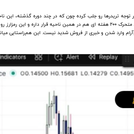
ر ۱۴۰۴، محدوده ۰.۱۳ تا ۰.۱۵ دلار توجه تریدرها رو جلب کرده چون که در چند دور
م‌آرام وارد شدن و خبری از فروش شدید نیست. این هم‌راستایی میان