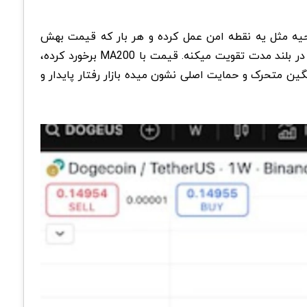
ه گذشته، این ناحیه مثل یه نقطه امن عمل کرده و هر بار که قیمت بهش
برگشته، چندین حرکت صعودی کوچک ایجاد شده. میانگین متحرک ۲۰۰ هفته ای هم در همین ناحیه قرار داره و این رمزارز رو در بلند مدت تقویت میکنه. قیمت با MA200 برخورد کرده،
گین متحرک و حمایت اصلی نشون میده بازار رفتار پایدار و