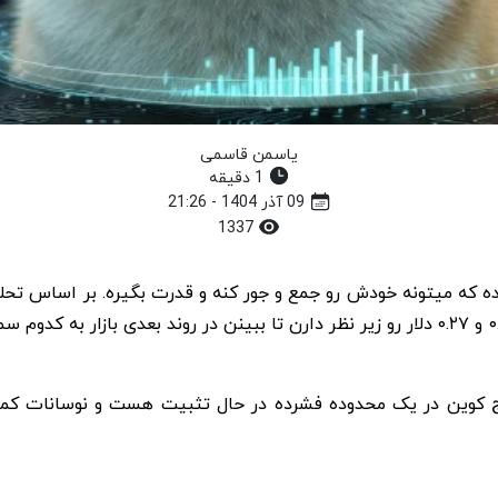
یاسمن قاسمی
1 دقیقه
09 آذر 1404 - 21:26
1337
تقاضای هفتگی معامله میشه و تریدرها با دقت سطوح ۰.۲۰۵ و ۰.۲۷ دلار رو زیر نظر دارن تا بب
کوین در یک محدوده فشرده در حال تثبیت هست و نوسانات کمی د