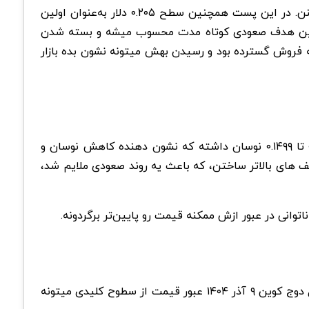
یک پست اخیر از TurboBullCapital هم این ناحیه رو به عنوان جایی معرفی کرده که خریداران شروع به رصد حمایت ها میکنن. در این پست همچنین سطح ۰.۲۰۵ دلار به‌عنوان اولین
یری قیمت ذکر شده که عبور ازش میتونه روند کوتاه مدت رو تغییر بده. سطح ۰.۲۰۵ تا ۰.۲۱ دلار اولین هدف صعودی کوتاه مدت محسوب میشه و بسته شدن
 میکنه. هدف بعدی نزدیک ۰.۲۷–۰.۲۸ دلار قرار داره که قبلا منطقه فروش گسترده بود و رسیدن بهش میتونه نشون بده بازار
بر اساس تحلیل دوج کوین ۹ آذر ۱۴۰۴، نمودار کوتاه مدت نشون میده دوج کوین حول ۰.۱۴۹۱ دلار معامله میشه و بین ۰.۱۴۷۶ تا ۰.۱۴۹۹ نوسان داشته که نشون دهنده کاهش نوسان و
ود ۰.۱۴۸۰ پایین اومد، اما خریداران وارد شدن و کف های بالاتر ساختن، که باعث یه روند صعودی ملایم شد،
دوج کوین این هفته حوالی نواحی حمایتی مهم در حال تثبیته و نشونه هایی از خرید و جمع آوری آرام دیده میشه. طبق تحلیل دوج کوین ۹ آذر ۱۴۰۴ عبور قیمت از سطوح کلیدی میتونه