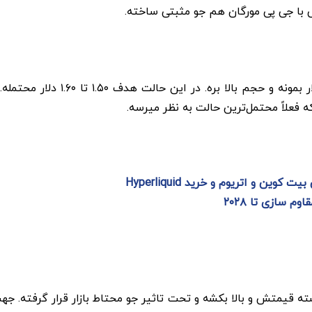
با وجود ورودی خوب ETF ها هنوز نتونسته قیمتش و بالا بکشه و تحت تاثیر جو محتاط بازا