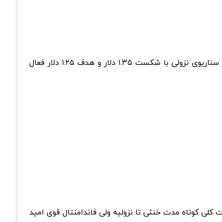
سناریوی صعودی وقتی فعال میشه که قیمت بالای ۱.۴۲ دلار بمونه و حجم بالا بره. در این حالت هدف ۱.۵۰ تا ۱.۶۰ دلار محتمله. سناریوی نزولی با شکست ۱.۳۵ دلار و هدف ۱.۲۵ دلار فعال
ر قرار گرفته. جهت کلی کوتاه مدت خنثی تا نزولیه ولی فاندامنتال قوی امید