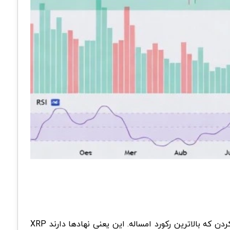
از نظر فاندامنتال و سناریوها، خبرهای خوبی داریم. صندوق های ETF ریپل در هفته اخیر بیش از ۶۰ میلیون دلار ورودی ثبت کردن که بالاترین رکورد امساله. این یعنی نهادها دارند XRP