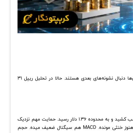
ریپل این روزها دوباره همه را به فکر انداخته. قیمتش کمی پایین اومده ولی جریان ورود پول نهادی قوی ادامه داره. خیلی‌ها دنبال نشونه‌های بعدی هستند. حالا در تحلیل ریپل ۳۱
در تحلیل تکنیکال، ریپل در تایم روزانه روند خنثی تا نزولی ملایمی نشان میده. قیمت از اواسط ماه می از نزدیکی ۱.۴۸ دلار عقب کشید و به محدوده ۱.۳۶ دلار رسید. حمایت مهم نزدیک
۱.۳۵ دلار قرار دارد و اگر بشکنه ممکنه تا ۱.۳۰ دلار بره. مقاومت اصلی هم در ۱.۴۰ تا ۱.۴۲ دلار است. RSI حدود ۴۵ هست و هنوز خنثی مونده. MACD هم سیگنال ضعیف میده. حجم