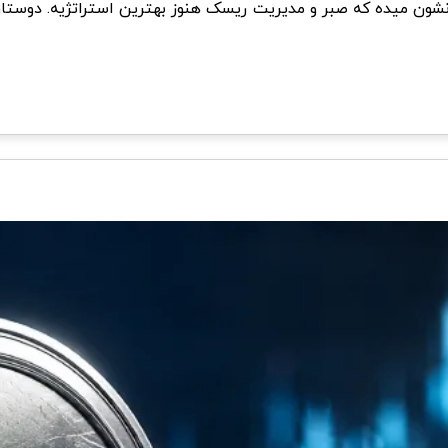
 صعودو زنده نگه داشته. تحلیل ریپل ۳۱ اردیبهشت ۱۴۰۵ نشون میده که صبر و مدیریت ریسک هنوز