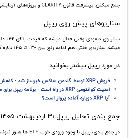
جمع میکنن. پیشرفت قانون CLARITY و پروژه‌های آزمایشی با جی پی مورگان هم جو مثبتی ساخته.
سناریوهای پیش روی ریپل
میشه. سناریوی خنثی هم ادامه رنج بین ۱.۳۰ تا ۱.۴۵ دلاره که فعلاً محتمل‌ترین حالت به نظر میرسه.
در مورد ریپل بیشتر بخوانید
فروش XRP توسط گلدمن ساکس خبرساز شد - کاهش بیت کوین و اتریوم و خرید Hyperliquid
امنیت کوانتومی XRP در راه است - برنامه ریپل برای مقاوم سازی تا ۲۰۲۸
آیا XRP دوباره آماده پرواز است؟
جمع بندی تحلیل ریپل ۳۱ اردیبهشت ۱۴۰۵
در جمع بندی، ریپل 