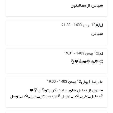
سپاس از مطالبتون
AAJ
13 بهمن 1403 - 21:38
سپاس
ندا
12 بهمن 1403 - 19:31
👏💙🙏💚❤️👍🧡👌
علیرضا قبولی
12 بهمن 1403 - 19:00
ممنون از تحلیل های سایت کریپتونگار 🌹❤️
#تحلیل_علی_اکبر_توسل #ارزدیجیتال_علی_اکبر_توسل