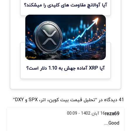
آیا آوالانچ مقاومت های کلیدی را میشکند؟
آیا XRP آماده جهش به 1.10 دلار است؟
41 دیدگاه در “تحلیل قیمت بیت کوین، اتر، SPX و DXY”
reza69
16 آبان 1402 - 00:09
Good.....