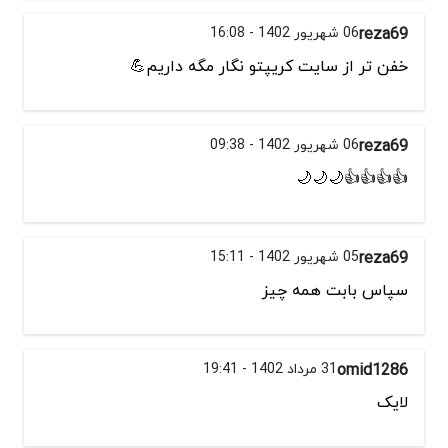
reza69
06 شهریور 1402 - 16:08
خفن تر از سایت کریپتو نگار مگه داریم💪
reza69
06 شهریور 1402 - 09:38
👍👍👍👍🌙🌙🌙
reza69
05 شهریور 1402 - 15:11
سپاس بابت همه چیز
omid1286
31 مرداد 1402 - 19:41
لایک