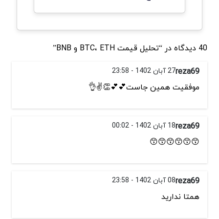
40 دیدگاه در “تحلیل قیمت BTC، ETH و BNB”
reza69
27 آبان 1402 - 23:58
موفقیت همین جاست💕💕👏✌👌
reza69
18 آبان 1402 - 00:02
😙😙😙😙😙😙
reza69
08 آبان 1402 - 23:58
همتا ندارید