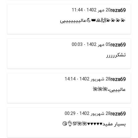
reza69
20 مهر 1402 - 11:44
💫💫💫💫🙌🙏👑💪عالیییییییی
reza69
05 مهر 1402 - 00:03
تشکررررر
reza69
28 شهریور 1402 - 14:14
عالیییی،🌺🌺🌺
reza69
28 شهریور 1402 - 00:29
بسیار مفید♥️♥️♥️♥️♥️🌺🌺💯👌😘