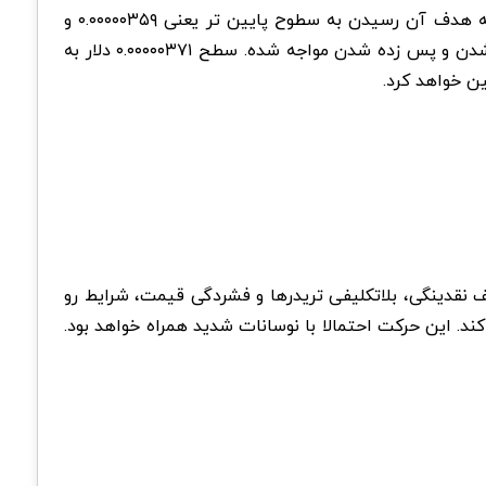
اگر فشار فروش افزایش پیدا کنه، یک موقعیت فروش (Short) در نزدیکی سطح ۰.۰۰۰۰۰۳۶۷ دلار کاملا مهیا به نظر میرسه که هدف آن رسیدن به سطوح پایین تر یعنی ۰.۰۰۰۰۰۳۵۹ و
۰.۰۰۰۰۰۳۵۵ دلار خواهد بود. وجود اندیکاتور دیورجنس دلتا (Delta Divergence) هم نشون میده که قیمت در نواحی بالا با رد شدن و پس زده شدن مواجه شده. سطح ۰.۰۰۰۰۰۳۷۱ دلار به
ن خواهد کرد.
 نیست. ضعف نقدینگی، بلاتکلیفی تریدرها و فشردگی قیمت، شرایط رو
لار میتونه مسیر روند بعدی پپه رو مشخص کند. این حرکت احتمالا با نوسانات شدید همراه خواهد بود.