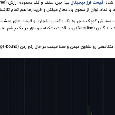
قیمت ارز دیجیتال
 تمام توان از سطوح بالا دفاع میکنن و خریدارها هم تمام تلاششا
ک سفارش کوچک منجر به یک واکنش انفجاری و قیمت های وحشتناک 
الگوی کف دوقلو (Double Bottom) هست. اگه قیمت بتونه خط گردن (Neckline) ر
یدن و فعلا قیمت در حال رنج زدن (Range-bound) در همین محدوده هست.