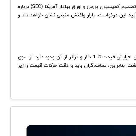
شوند. یکی از این عوامل، انتظارات بازار نسبت به تصمیم کمیسیون بورس و اوراق بهادار آمریکا (SEC) درباره
نی می‌کنند که در صورت تأیید این درخواست، بازار واکنش مثبتی نشان خواهد داد و
در مجموع، تحلیل تکنیکال نشان می‌دهد که کاردانو در محدوده حساسی قرار دارد. در صورت شکست مقاومت 0.82 دلار، احتمال افزایش قیمت تا 1 دلار و فراتر از آن وجود دارد. از سوی
ال اصلاح به سمت حمایت 0.70 دلار و حتی 0.50 دلار نیز وجود خواهد داشت. بنابراین، معامله‌گران باید با دقت حرکات قیمت را زیر