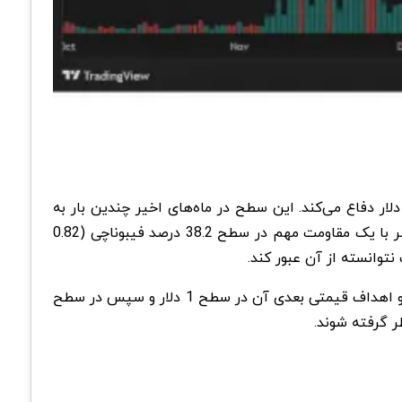
رسی نمودار قیمت ADA/USDT در تصویر ارائه‌شده نشان می‌دهد که این ارز دیجیتال همچنان از سطح حمایتی مهم 0.70 دلار دفاع می‌کند. این سطح در ماه‌های اخیر چندین بار به
عنوان حمایت عمل کرده است، که نشان‌دهنده تمایل خریداران برای حفظ این محدوده است. از سوی دیگر، کاردانو در حال حاضر با یک مقاومت مهم در سطح 38.2 درصد فیبوناچی (0.82
وانسته از آن عبور کند.
با این حال، اگر خریداران بار دیگر فعال شوند و بتوانند این مقاومت را بشکنند، کاردانو می‌تواند وارد یک روند صعودی قوی شود و اهداف قیمتی بعدی آن در سطح 1 دلار و سپس در سطح