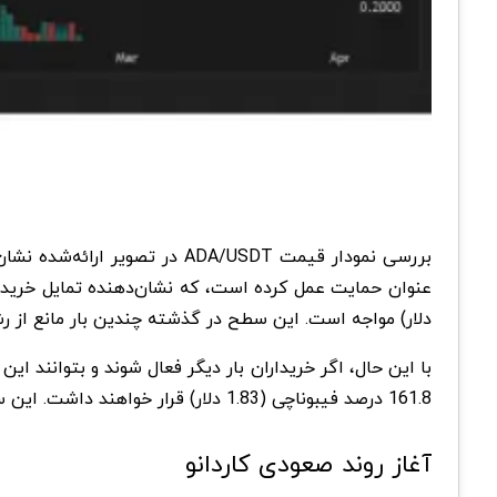
دلار) مواجه است. این سطح در گذشته چندین بار مانع از 
161.8 درصد فیبوناچی (1.83 دلار) قرار خواهند داشت. این سطوح می‌توانند به عنوان نقاط مهم برای سودگیری معامله‌گران در نظر گرفته شوند.
آغاز روند صعودی کاردانو