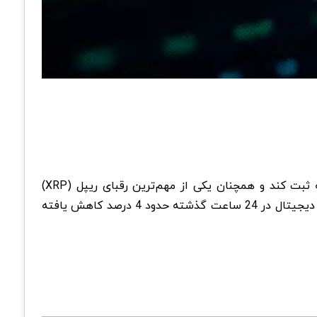
، در هفته‌های اخیر، قیمت کاردانو (ADA) توانسته است رشد 29 درصدی را در بازه یک‌ساله ثبت کند و همچنان یکی از مهم‌ترین رقبای ریپل (XRP)
محسوب می‌شود که برخی تحلیلگران احتمال رشد 100 برابری آن را در این چرخه پیش‌بینی می‌کنند. با این حال، قیمت این ارز دیجیتال در 24 ساعت گذشته حدود 4 درصد کاهش یافته