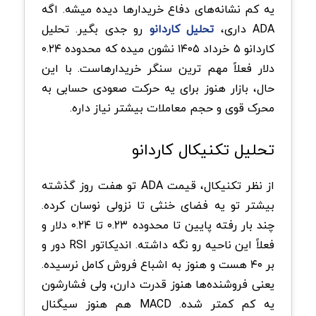
یه کم نشانه‌های دفاع خریدارها دیده میشه. اگه
ADA داری،
تحلیل کاردانو
رو جدی بگیر. تحلیل
کاردانو ۵ خرداد ۱۴۰۵ نشون میده که محدوده ۰.۲۴
دلار فعلاً مهم ترین سنگر خریدار‌هاست. با این
حال، بازار هنوز برای یه حرکت صعودی حسابی به
محرک قوی و حجم معاملات بیشتر نیاز داره.
تحلیل تکنیکال کاردانو
از نظر تکنیکال، قیمت ADA تو هفت روز گذشته
بیشتر تو یه فضای خنثی تا نزولی نوسان کرده.
چند بار رفته پایین تا محدوده ۰.۲۳ تا ۰.۲۴ دلار و
فعلاً این ناحیه رو نگه داشته. اندیکاتور RSI دور و
بر ۴۰ هست و هنوز به اشباع فروش کامل نرسیده.
یعنی فروشنده‌ها هنوز قدرت دارن، ولی فشارشون
یه کم کمتر شده. MACD هم هنوز سیگنال