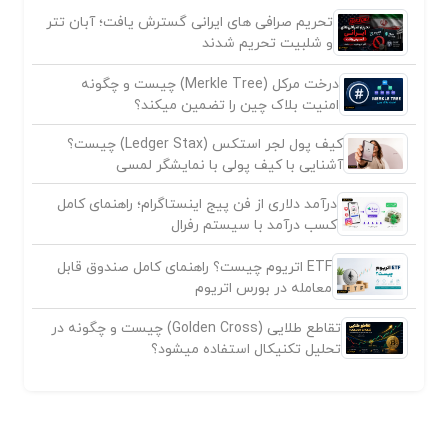
تحریم صرافی های ایرانی گسترش یافت؛ آبان تتر
و شلبیت تحریم شدند
درخت مرکل (Merkle Tree) چیست و چگونه
امنیت بلاک چین را تضمین میکند؟
کیف پول لجر استکس (Ledger Stax) چیست؟
آشنایی با کیف پولی با نمایشگر لمسی
درآمد دلاری از فن پیج اینستاگرام؛ راهنمای کامل
کسب درآمد با سیستم رفرال
ETF اتریوم چیست؟ راهنمای کامل صندوق قابل
معامله در بورس اتریوم
تقاطع طلایی (Golden Cross) چیست و چگونه در
تحلیل تکنیکال استفاده میشود؟