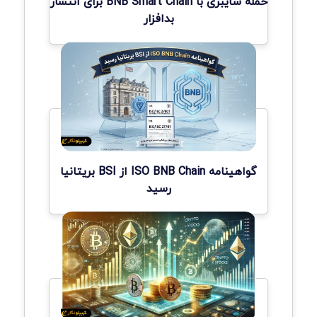
حمله سایبری با BNB Smart Chain برای انتشار
بدافزار
گواهینامه ISO BNB Chain از BSI بریتانیا
رسید