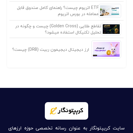
ETF اتریوم چیست؟ راهنمای کامل صندوق قابل
معامله در بورس اتریوم
تقاطع طلایی (Golden Cross) چیست و چگونه در
تحلیل تکنیکال استفاده میشود؟
ارز دیجیتال دیجیمون ربیت (DRB) چیست؟
سایت کریپتونگار به عنوان رسانه تخصصی حوزه ارزهای