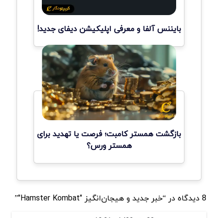
بایننس آلفا و معرفی اپلیکیشن دیفای جدید!
بازگشت همستر کامبت؛ فرصت یا تهدید برای
همستر ورس؟
8 دیدگاه در “خبر جدید و هیجان‌انگیز "Hamster Kombat"”