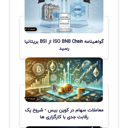
گواهینامه ISO BNB Chain از BSI بریتانیا
رسید
معاملات سهام در کوین بیس - شروع یک
رقابت جدی با کارگزاری ها