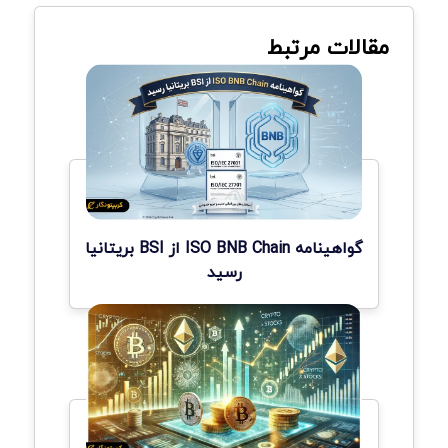
مقالات مرتبط
گواهینامه ISO BNB Chain از BSI بریتانیا
رسید