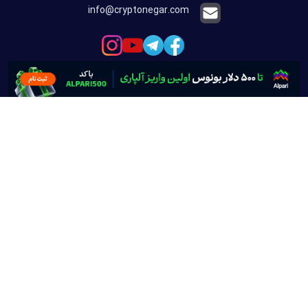
info@cryptonegar.com
تبلیغات در کریپتونگار
لینک های مفید :
آموزش ارز دیجیتال
اخبار ارز دیجیتال
آموزش ترید ارز دیجیتال
سیگنال ارز دیجیتال
خرید و فروش ارز دیجیتال
قیمت ارز دیجیتال
علی اکبر توسل
مطالب پر اهمیت هفته: