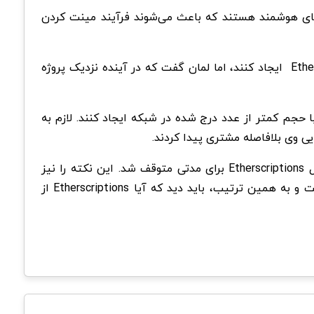
Ca اتریوم ایجاد می‌شوند. Calldata، داده‌های موجود در قراردادهای هوشمند هستند که باعث می‌شوند فرآیند مینت کردن
لازم به ذکر است که کاربران شبکه اتریوم در حال حاضر فقط می‌توانند کتیبه‌های تصویری را با استفاده از پروتکل Etherscriptions ایجاد کنند، اما لمان گفت که در آینده نزدیک پروژه
می‌توانند تصویر دلخواه خود را با حجم کمتر از عدد درج شده در شبکه ایجاد کنند. لازم به
وی همچنین اشاره کرد که در این پروژه جدید فعالیت کاربران به حدی افزایش یافته است که API وب سایت رسمی پروتکل Etherscriptions برای مدتی متوقف شد. این نکته را نیز
متذکر می‌شویم که زیرساخت ایجاد NFT و سایر دارایی‌های دیجیتال، بر خلاف بیت کوین، از قبل در شبکه اتریوم وجود داشت و به همین ترتیب، باید دید که آیا Etherscriptions از