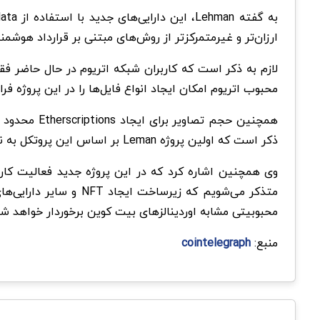
ارزان‌تر و غیرمتمرکزتر از روش‌های مبتنی بر قرارداد هوشم
محبوب اتریوم امکان ایجاد انواع فایل‌ها را در این پروژه فرا
ذکر است که اولین پروژه Leman بر اساس این پروتکل به نام Ethereum Punks مورد استقبال گسترده قرار گرفت و 10000 دارایی وی بلافاصله مشتری پیدا کردند.
محبوبیتی مشابه اوردینالزهای بیت کوین برخوردار خواهد شد
منبع:
cointelegraph