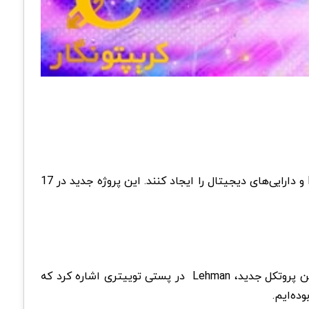
، کاربران این امکان را خواهند داشت تا با روش دیگری NFT و دارایی‌های دیجیتال را ایجاد کنند. این پروژه جدید در 17
پروتکل Etherscriptions توسط Tom Lehman، یکی از بنیانگذاران سایت موسیقی Genius.com ایجاد شده است. در رابطه با این پروتکل جدید، Lehman در پستی توییتری اشاره کرد که