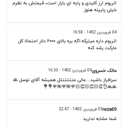
اتریوم ارز کلیدی و پایه ای بازار است، قیمتش به نظرم
خیلی پایینه هنوز
04 فروردین 1402 - 16:58
اتریوم داره میترکه.اگه بره بالای ۲۰۰۰ دلار احتمالا کل
مارکت رشد کنه
مالک خسروی
04 فروردین 1402 - 16:33
سرافراز باشید.....عالی متتتتتثل همیشه آقای توسل 🙏
🙏🙏👌👏🏻👏🏻👏🏻🌹🌺🌹🌺🌹💐💐
reza69
03 فروردین 1402 - 22:47
شما مشابه ندارید