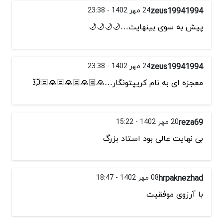
zeus19941994
24 مهر 1402 - 23:38
پیش به سوی بینهایت…🌙🌙🌙🌙
zeus19941994
24 مهر 1402 - 23:38
معجزه ای به نام کریپتونگار…🙏🏻🙏🏻🙏🏻🙏🏻💥
reza69
20 مهر 1402 - 15:22
بی نهایت عالی بود استاد بزرگ
hrpaknezhad
08 مهر 1402 - 18:47
با آرزوی موفقیت