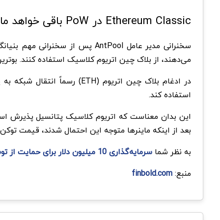
Ethereum Classic در PoW باقی خواهد ماند
می‌دهند، از بلاک چین اتریوم کلاسیک استفاده کنند. بوترین در سخنرانی خود در کنفرانس EthCC پاریس
استفاده کند.
این بدان معناست که اتریوم کلاسیک پتانسیل پذیرش استخرا
بعد از اینکه ماینرها متوجه این احتمال شدند، قیمت توکن Ethereum Classic در یک هفته بیش از 50 درصد افزایش یافت
به نظر شما
سرمایه‌گذاری 10 میلیون دلار برای حمایت از توسعه‌دهندگان Ethereum Classic
منبع:
finbold.com