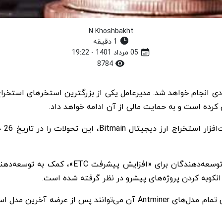
N Khoshbakht
1 دقیقه
05 مرداد 1401 - 19:22
8784
مدیر
به طور خاص، بودجه 10 میلیون دلاری با هدف حما