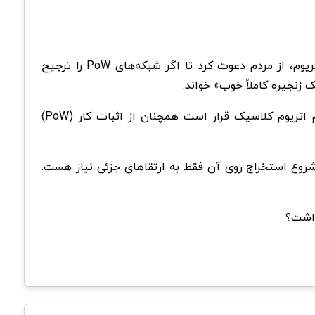
سخنرانی مدیر عامل AntPool پس از سخنرانی مهم بنیانگذار اتریوم صورت گرفت. در این سخنرانی ویتالیک بوترین، خالق اتریوم، از مردم دعوت کرد تا اگر شبکه‌های PoW را ترجیح
در ادغام بلاک چین اتریوم (ETH) رسماً انتقال شبکه به پروتکل اثبات سهام (PoS) صورت می‌گیرد. با این حال اکوسیستم اتریوم کلاسیک قرار است همچنان از اثبات کار (PoW)
ی شروع استخراج روی آن فقط به ارتقاهای جزئی نیاز هست.
داشت؟