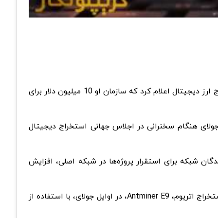
به زودی انجام خواهد شد. مدیرعامل یکی از بزرگترین استخرهای استخراج ارز دیجیتال اعلام کرد که سازمان او 10 میلیون دلار برای
عامل AntPool، استخر استخراج وابسته به غول سخت‌افزار استخراج ارز دیجیتال Bitmain، این تحولات را در تاریخ 26 جولای هنگام سخنرانی در اجلاس جهانی استخراج دیجیتال
یت از توسعه‌دهندگان برای «افزایش پیشرفت ETC»، کمک به توسعه‌دهندگان شبکه برای استقرار پروژه‌ها در شبکه اصلی، افزایش
علاوه بر این، Bitmain در این اجلاس اعلام کرد که خریداران تمام مدل‌های Antminer آن می‌توانند پس از عرضه آخرین مدل استخراج اتریوم، Antminer E9، در اوایل جولای، با استفاده از