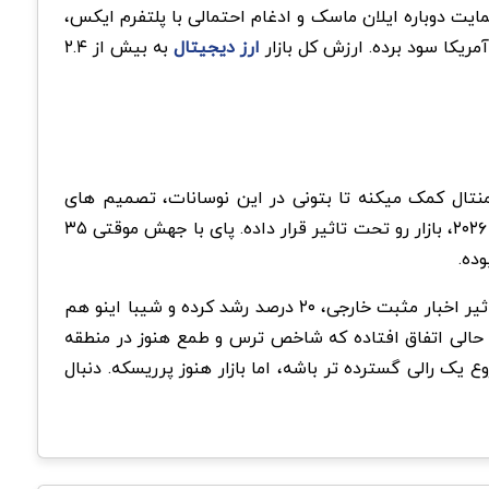
ت دوباره ایلان ماسک و ادغام احتمالی با پلتفرم ایکس،
ارز دیجیتال
به بیش از ۲.۴
منتال کمک میکنه تا بتونی در این نوسانات، تصمیم های
درستی بگیری. تحقیق درباره پروژه ها و مدیریت ریسک، کلید موفقیت در این بازار پرنوسانه. سود دو رقمی رمزارزها در ۱۵ فوریه ۲۰۲۶، بازار رو تحت تاثیر قرار داده. پای با جهش موقتی ۳۵
ده.
پپه با حجم انفجاری معاملات، عملکرد بهتری نسبت به رقبا نشون داده و از پایین ترین نقاط سالانه برگشته. دوج کوین تحت تاثیر اخبار مثبت خارجی، ۲۰ درصد رشد کرده و شیبا اینو هم
 حالی اتفاق افتاده که شاخص ترس و طمع هنوز در منطقه
ک رالی گسترده تر باشه، اما بازار هنوز پرریسکه. دنبال