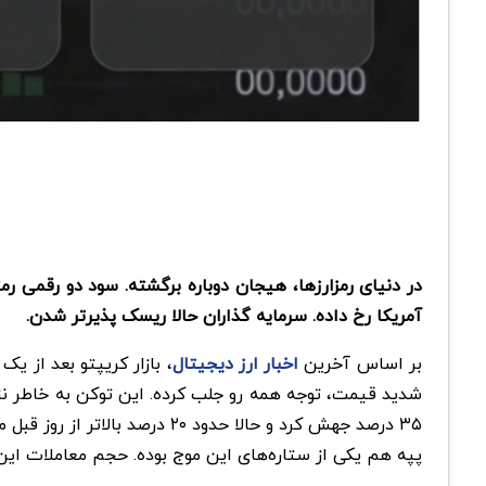
آمریکا رخ داده. سرمایه گذاران حالا ریسک پذیرتر شدن.
بر اساس آخرین
اخبار ارز دیجیتال
۳۵ درصد جهش کرد و حالا حدود ۲۰ درصد بالاتر از روز قبل معامله میشه. این چهارمین روز متوالی صعود پی بوده که از بیت کوین و اتریوم هم جلوتر زده.
پپه هم یکی از ستاره‌های این موج بوده. حجم معاملات این مم کوین ۲۸۳ درصد افزایش پیدا کرده و قیمتش حدود