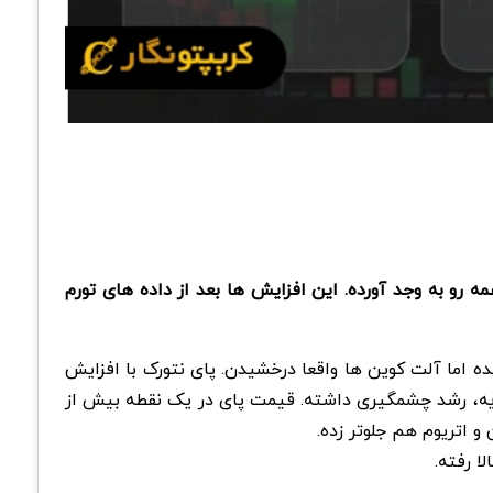
 رمزارزها، هیجان دوباره برگشته. سود دو رقمی رمزارزها در پای (pi)، پپه (Pepe)، دوج کوین (DOGE) و ریپل (XRP) همه رو به وجد آورده. این افزایش ها بعد از داده های تورم
ره افت، دوباره نفس کشیده. بیت کوین به بالای ۷۰ هزار دلار رسیده اما آلت کوین ها واقعا درخشیدن. پای نتورک با افزایش
توجه همه رو جلب کرده. این توکن به خاطر نزدیک شدن مهلت به روزرسانی نسخه ۱۹.۶ نودهای مین نت در ۱۵ فوریه، رشد چشمگیری داشته. قیمت پای در یک نقطه بیش از